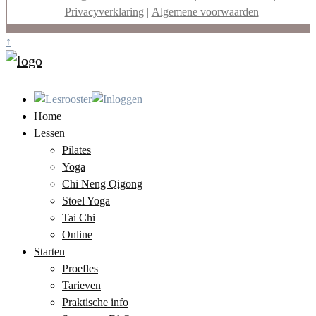
Privacyverklaring
|
Algemene voorwaarden
↑
Home
Lessen
Pilates
Yoga
Chi Neng Qigong
Stoel Yoga
Tai Chi
Online
Starten
Proefles
Tarieven
Praktische info