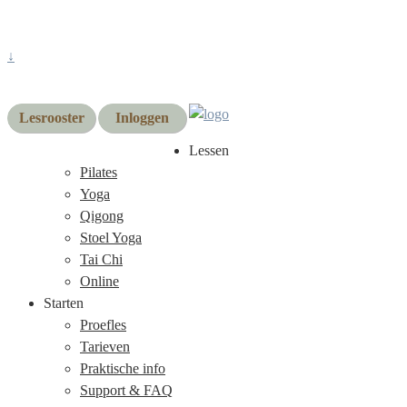
↓
Lesrooster
Inloggen
Lessen
Pilates
Yoga
Qigong
Stoel Yoga
Tai Chi
Online
Starten
Proefles
Tarieven
Praktische info
Support & FAQ