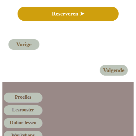
Reserveren ➤
Vorige
Volgende
Proefles
Lesrooster
Online lessen
Workshops