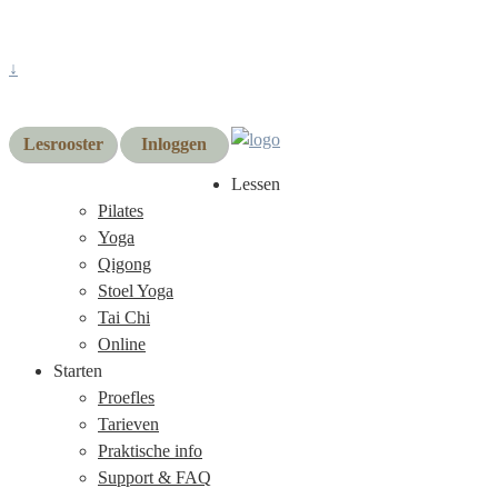
↓
Lesrooster
Inloggen
Lessen
Pilates
Yoga
Qigong
Stoel Yoga
Tai Chi
Online
Starten
Proefles
Tarieven
Praktische info
Support & FAQ